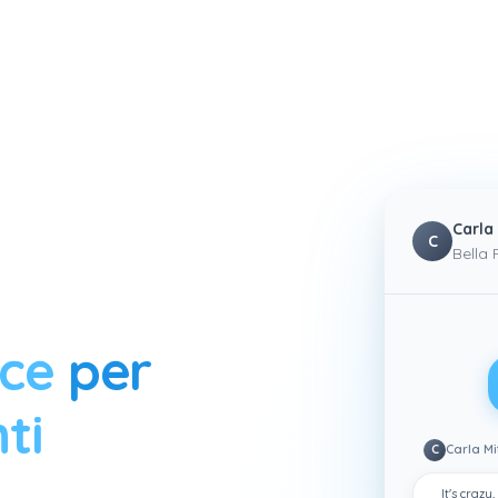
Carla
C
Bella 
ice
per
ti
C
Carla Mi
ziende in linea con il tuo profilo cliente ideale, le contatt
It's craz