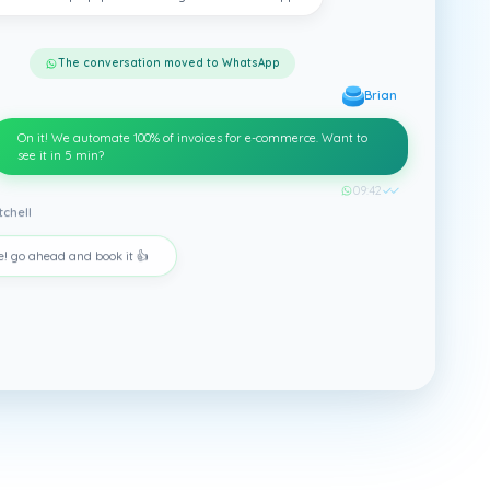
The conversation moved to WhatsApp
Brian
On it! We automate 100% of invoices for e-commerce. Want to
see it in 5 min?
09:42
✓✓
tchell
e! go ahead and book it 👍