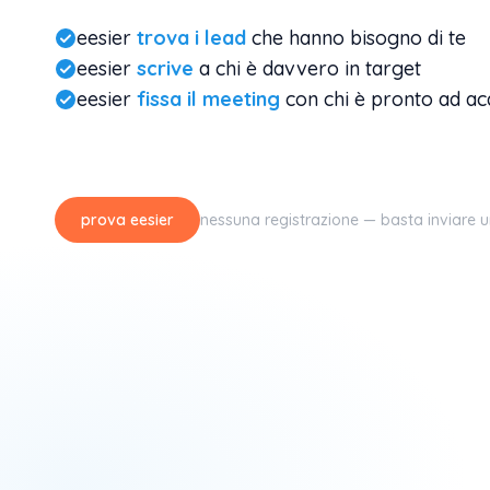
eesier
trova i lead
che hanno bisogno di te
eesier
scrive
a chi è davvero in target
eesier
fissa il meeting
con chi è pronto ad ac
prova eesier
nessuna registrazione — basta inviare