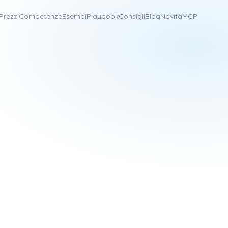
Prezzi
Competenze
Esempi
Playbook
Consigli
Blog
Novità
MCP