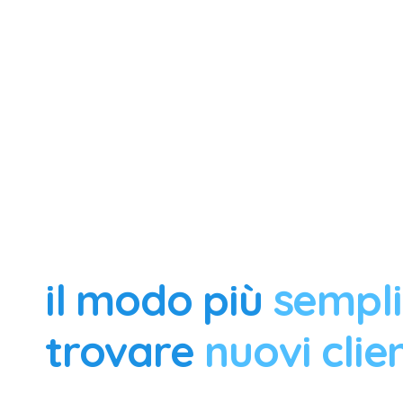
il modo più
sempl
trovare
nuovi clien
eesier è un agente di vendita B2B autonomo che trova a