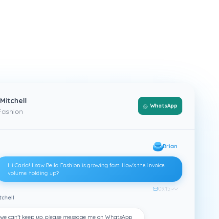
 Mitchell
WhatsApp
Fashion
Brian
Hi Carla! I saw Bella Fashion is growing fast. How's the invoice
volume holding up?
09:15
✓✓
tchell
a via email, WhatsApp e chiamate vocali — seguendo ogni lead 
y, we can't keep up. please message me on WhatsApp