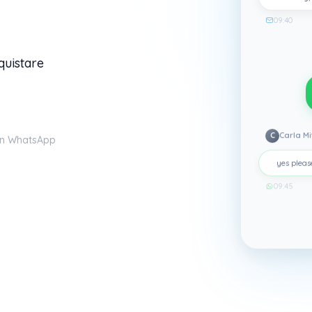
09:40
quistare
C
Carla Mi
 un WhatsApp
yes pleas
09:45