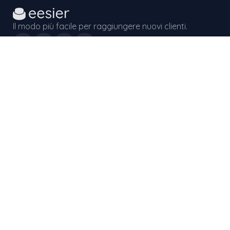
Il modo più facile per raggiungere nuovi clienti.
Pagine
Home
eesier Enterprise
Inbound
Playbook
Manifesto
Conversazioni
Documentazione
Stato
Competenze
Global Reach
List Enrichment
Connect Agent